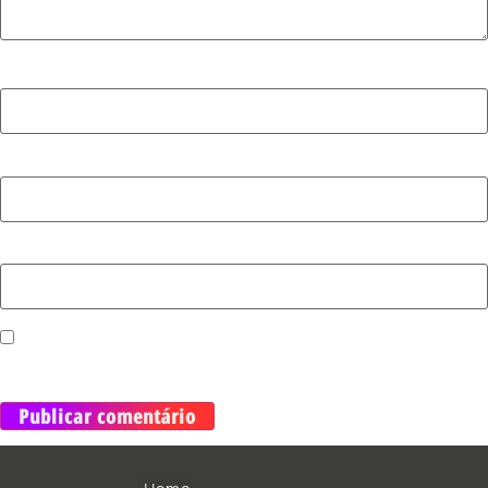
Nome
*
E-mail
*
Site
Salvar meus dados neste navegador para a próxima vez
que eu comentar.